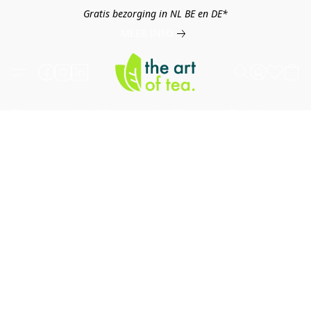
Gratis bezorging in NL BE en DE*
MEER INFO
Thee
Kruiden
Koffie
Overig
B