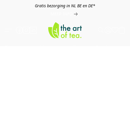
Gratis bezorging in NL BE en DE*
MEER INFO
Thee
Kruiden
Koffie
Overig
B