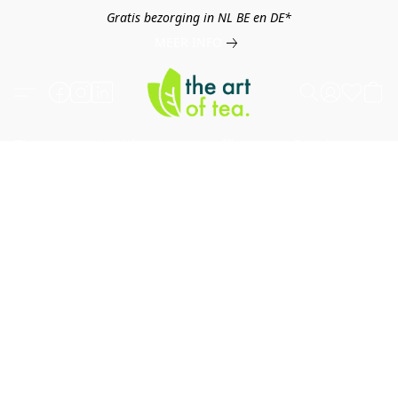
Gratis bezorging in NL BE en DE*
MEER INFO
Thee
Kruiden
Koffie
Overig
B