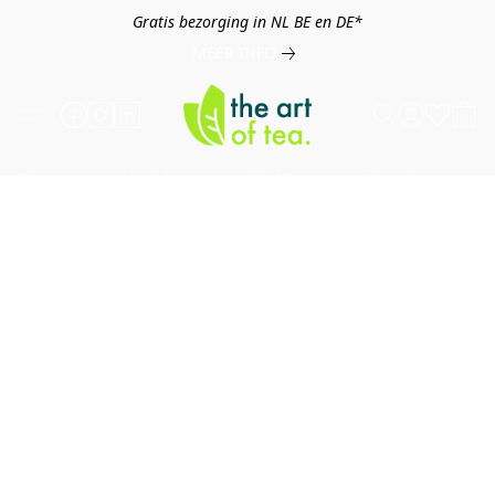
Gratis bezorging in NL BE en DE*
MEER INFO
Thee
Kruiden
Koffie
Overig
B