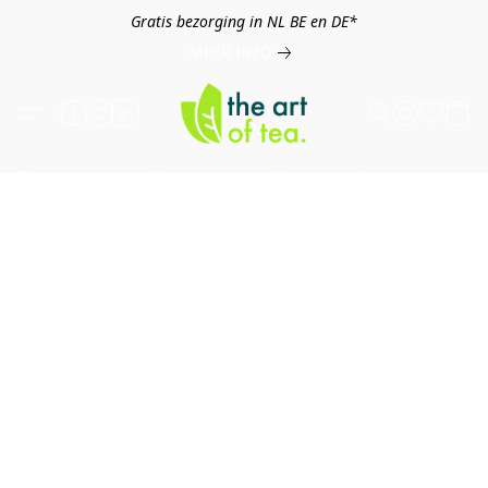
Gratis bezorging in NL BE en DE*
MEER INFO
Thee
Kruiden
Koffie
Overig
B