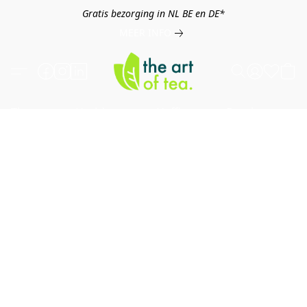
Gratis bezorging in NL BE en DE*
MEER INFO
Thee
Kruiden
Koffie
Overig
B