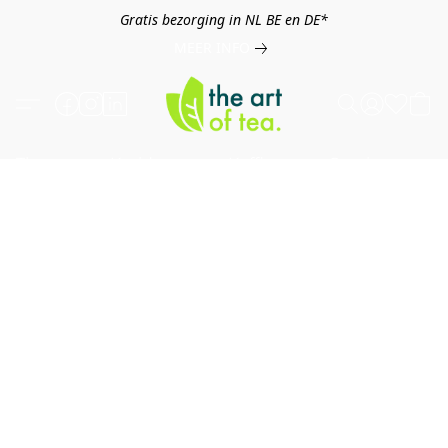
Gratis bezorging in NL BE en DE*
MEER INFO
Thee
Kruiden
Koffie
Overig
B