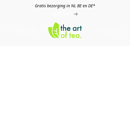
Gratis bezorging in NL BE en DE*
MEER INFO
Thee
Kruiden
Koffie
Overig
B