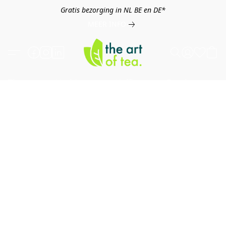
Gratis bezorging in NL BE en DE*
MEER INFO
Thee
Kruiden
Koffie
Overig
B