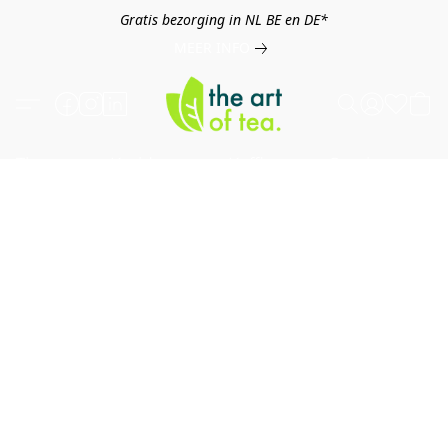
Gratis bezorging in NL BE en DE*
MEER INFO
Thee
Kruiden
Koffie
Overig
B