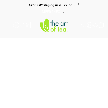
Gratis bezorging in NL BE en DE*
MEER INFO
Thee
Kruiden
Koffie
Overig
B