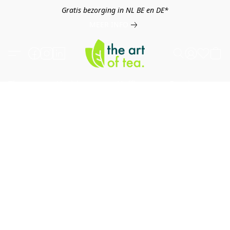
Gratis bezorging in NL BE en DE*
MEER INFO
Thee
Kruiden
Koffie
Overig
B