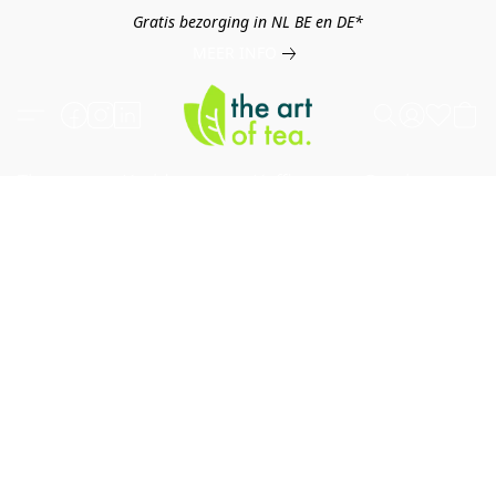
Gratis bezorging in NL BE en DE*
MEER INFO
Thee
Kruiden
Koffie
Overig
B