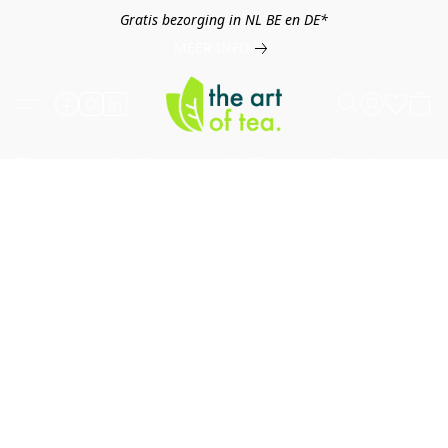
Gratis bezorging in NL BE en DE*
MEER INFO
Thee
Kruiden
Koffie
Overig
B