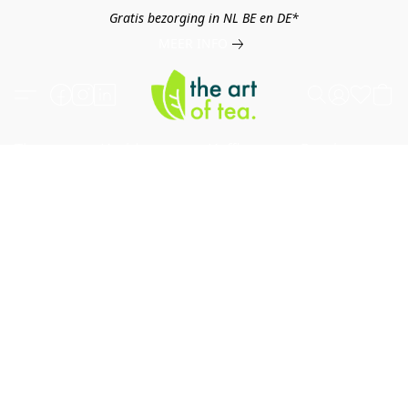
Gratis bezorging in NL BE en DE*
MEER INFO
Thee
Kruiden
Koffie
Overig
B