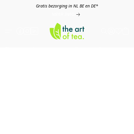
Gratis bezorging in NL BE en DE*
MEER INFO
Thee
Kruiden
Koffie
Overig
B