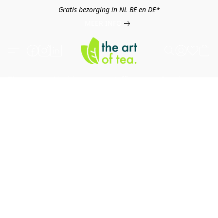
Gratis bezorging in NL BE en DE*
MEER INFO
Thee
Kruiden
Koffie
Overig
B